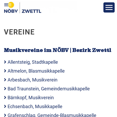
Aktuelles
VEREINE
Über den Bezirk
Musikvereine im NÖBV | Bezirk Zwettl
Funktionäre
Allentsteig, Stadtkapelle
Vereine
Altmelon, Blasmusikkapelle
Arbesbach, Musikverein
Bewerbe und Ergebnisse
Bad Traunstein, Gemeindemusikkapelle
Bärnkopf, Musikverein
Veranstaltungen
Echsenbach, Musikkapelle
Grafenschlag, Gemeinde-Blasmusikkapelle
Formulare & Downloads